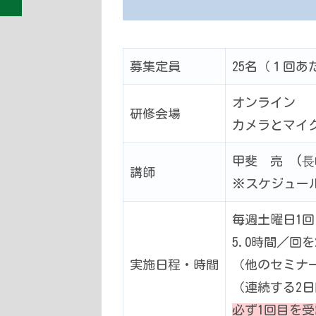
募集定員
25名（１回あ
オンライン
研修会場
カメラとマイ
甲斐 亮 (
講師
※スケジュー
毎週土曜日1回目
5.0時間／回
実施日程・時間
（他のセミナ
（連続する2日
必ず1回目を