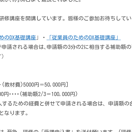
研修講座を開講しています。皆様のご参加お待ちしてい
めのDX基礎講座
」・
「従業員のためのDX基礎講座」
申請される場合は､申請額の3分の2に相当する補助額の
す）
(教材費)5000円＝50,000円]
0円････(補助額2/3＝100,000円)
入するための経費と併せて申請される場合は、申請額の合計が
象となります。
は､至急、研修の「受講申込書」を送付願います。(研