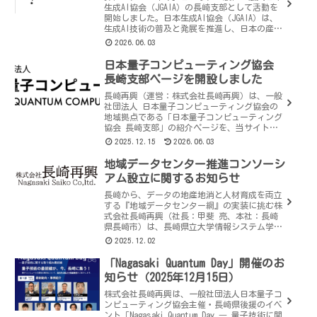
生成AI協会（JGAIA）の長崎支部として活動を
開始しました。日本生成AI協会（JGAIA）は、
生成AI技術の普及と発展を推進し、日本の産業
界や学術界における生成AIの活用を促進するこ
2026.06.03
とを目的…
日本量子コンピューティング協会
長崎支部ページを開設しました
長崎再興（運営：株式会社長崎再興）は、一般
社団法人 日本量子コンピューティング協会の
地域拠点である「日本量子コンピューティング
協会 長崎支部」の紹介ページを、当サイト内
に新たに開設いたしました。本ページは、量子
2025.12.15
2026.06.03
コンピューティングをはじめとす…
地域データセンター推進コンソーシ
アム設立に関するお知らせ
長崎から、データの地産地消と人材育成を両立
する『地域データセンター網』の実装に挑む株
式会社長崎再興（社長：甲斐 亮、本社：長崎
県長崎市）は、長崎県立大学情報システム学部
情報セキュリティ学科、九州産業大学理工学部
2025.12.02
情報科学科および長崎大学情報デ…
「Nagasaki Quantum Day」開催のお
知らせ（2025年12月15日）
株式会社長崎再興は、一般社団法人日本量子コ
ンピューティング協会主催・長崎県後援のイベ
ント「Nagasaki Quantum Day ― 量子技術に関