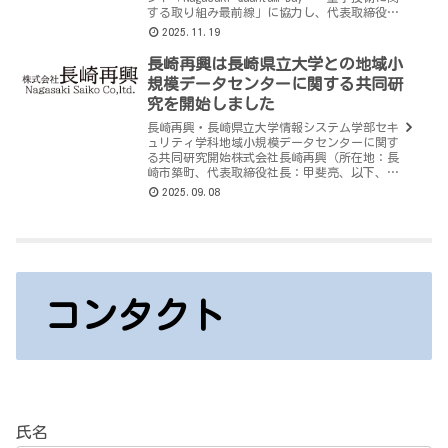
する取り組み最前線」に協力し、代表取締役
甲斐亮が登壇いたします。本イベントでは、量
2025.11.19
子コンピ…
長崎再興は長崎県立大学との地域小
規模データセンターに関する共同研
究を開始しました
長崎再興・長崎県立大学情報システム学部セキ
ュリティ学科地域小規模データセンターに関す
る共同研究開始株式会社長崎再興（所在地：長
崎市築町、代表取締役社長：甲斐亮、以下、長
崎再興）と長崎県公立大学法人（所在地：長崎
2025.09.08
県佐世保市、理事長：坂口克彦、…
コンタクト
氏名