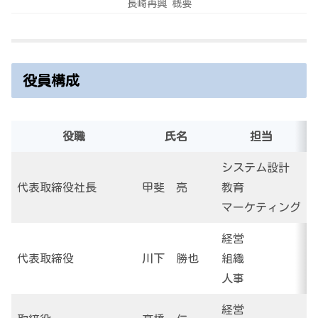
長崎再興 概要
役員構成
役職
氏名
担当
システム設計
S
代表取締役社長
甲斐 亮
教育
マーケティング
経営
代表取締役
川下 勝也
組織
人事
経営